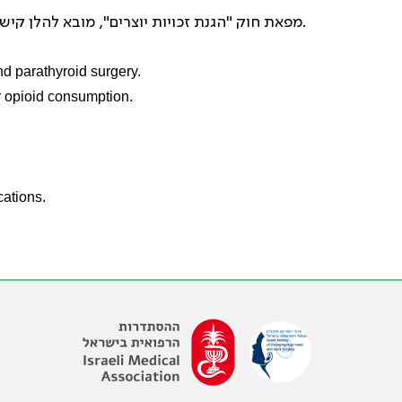
מפאת חוק "הגנת זכויות יוצרים", מובא להלן קישור למאמר בלבד. לקריאתו בטקסט מלא, אנא פנה לספרייה הרפואית הזמינה לך.
nd parathyroid surgery.
r opioid consumption.
cations.