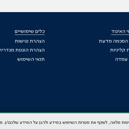
 האיגוד
כלים שימושיים
 הסכמה מדעת
הצהרת נגישות
 קליניות
הצהרת הוגנות מגדרית
ת עמדה
תנאי השימוש
זה נועד להשכלה בלבד ואין לראות בו ייעוץ רפואי או משפטי. אין הר"י אחראית לתו
גרם. כל הזכויות על המידע באתר שייכות להסתדרות הרפואית בישראל.
מדיניות הפרטי
קיפות מלאה, לשקף את מטרות השימוש במידע ולהגן על המידע שלכם/ן. מ