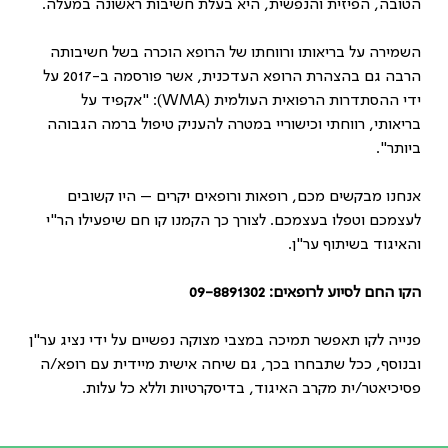
הטובה, הפיזית והנפשית, היא בעלת חשיבות ראשונה במעלה.
השמירה על בריאותו ורווחתו של הרופא הוכרה בשל חשיבותה
הרבה גם בהצהרת הרופא העדכנית, אשר פורסמה ב-2017 על
ידי ההסתדרות הרפואית העולמית (WMA): "אקפיד על
בריאותי, רווחתי וכישוריי במטרה להעניק טיפול ברמה הגבוהה
ביותר".
אנחנו מבקשים מכם, רופאות ורופאים יקרים – היו קשובים
לעצמכם וטפלו בעצמכם. לצורך כך הקמנו קו חם שיפעילו הר"י
והאיגוד בשיתוף ער"ן.
הקו החם לסיוע לרופאים: 09-8891302
פנייה לקו תאפשר תמיכה במצבי מצוקה נפשיים על ידי נציג ער"ן
ובנוסף, ככל שתבחרו בכך, גם שיחה אישית מיידית עם רופא/ה
פסיכיאטר/ית מקרב האיגוד, בדיסקרטיות וללא כל עלות.