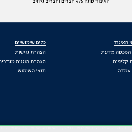
האיגוד מונה 475 חברים וחברים נלווים
 האיגוד
כלים שימושיים
 הסכמה מדעת
הצהרת נגישות
 קליניות
הצהרת הוגנות מגדרית
ת עמדה
תנאי השימוש
זה נועד להשכלה בלבד ואין לראות בו ייעוץ רפואי או משפטי. אין הר"י אחראית לתו