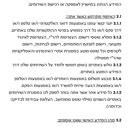
המידע הנחוץ במישרין לאספקה או רכישת השירותים.
3.1
האיסוף מתרחש כאשר אתה:
3.1.1
יוצר קשר עמנו באמצעות דואר האלקטרוני ו/או טלפון ו/או
דרך פקס ו/או כל דרך כמופיע בפרטי ההתקשרות שלנו באתרים.
3.1.2
ממלא טופסי רישום: הצטרפות להר"י, הצטרפות לאיגוד
מקצועי, רישום לפנקס המתמחים, רישום לבחינות, רישום
לקורסים וכל טופס מוצע במסגרת אתרי האינטרנט והאפליקציות
שהר"י מפעילה.
3.1.3
גולש באתרים באופן חופשי ולומד על השירותים שלנו דרך
המידע המוצע באתרים.
3.1.4
מבצע תשלום באמצעות האתרים ו/או באמצעות הטלפון
ו/או באמצעות הגעה פיזית למשרד ו/או באמצעות הפקס.
3.1.5
כל מידע אחר אשר אתה בוחר לספק לנו במסגרת השירותים
באתרים השונים (מילוי טופס ממוחשב, העלאת עבודות לבדיקה
וכדומה).
3.2
מהו המידע האישי שאנו אוספים: