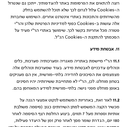
רוצה להתאים את הפרסומות באתר להעדפותיך. ייתכן גם שנטרול
ה-Cookies עלול לגרום לכך שלא תוכל להשתמש בחלק
מהשירותים והתכונות באתרי אינטרנט אחרים. השימוש שחברות
אלה עושות ב-Cookies כפוף למדיניות הפרטיות שלהן והר"י
פטורה מכל אחריות בקשר לכך. שימושך באתרי הר"י מעיד על
הסכמתך להתקנת ה-Cookies הנ"ל.
11.
אבטחת מידע
11.1
הר"י מיישמת באתריה מאגריה ומערכותיה מערכות, כלים
ונוהלים עדכניים לאבטחת מידע. בעוד שמערכות ונוהלים אלה
מצמצמים את הסיכונים לחדירה בלתי-מורשית, אין הם מעניקים
בטחון מוחלט. לכן, הר"י לא מתחייבת ששירותיה יהיו חסינים
באופן מוחלט מפני גישה בלתי-מורשית למידע המאוחסן בהם.
11.2
לאור זאת, באחריות המשתמש לנקוט אמצעי הגנה על
מכשיר הקצה המשמש למתן השירותים כגון: (סיסמה משולבת
אותיות וספרות מעל 7 תווים, ביצוע החלפת רצף הסיסמה לאחר
180 יום, הגדרת שומר מסך לאחר פרק זמן של היעדר פעילות,