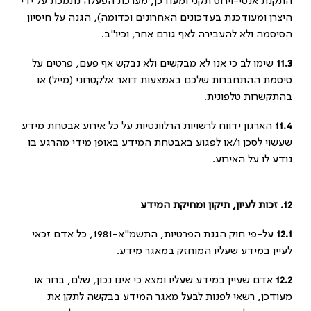
התקנת אנטי-וירוס תקני ומעודכן, מערכת הפעלה נתמכת על ידי
היצרן ומעודכנת בעדכונים האחרונים וכדומה), הגנה על חיסיון
הסיסמה ולא להעבירה לאף גורם אחר, וכיו"ב.
11.3
שימו לב כי אנו לא מבקשים ולא נבקש אף פעם, פרטים על
סיסמת ההתחברות שלכם באמצעות דואר אלקטרוני (מייל) או
בהתקשרות טלפונית.
11.4
הארגון ידווח לרשויות הרלוונטיות על כל אירוע אבטחת מידע
שעשוי לסכן ו/או לפגוע באבטחת המידע באופן מידי מהרגע בו
נודע לו על האירוע.
12.
זכות לעיון, תיקון ומחיקת המידע
12.1
על-פי חוק הגנת הפרטיות, התשמ"א-1981, כל אדם זכאי
לעיין במידע שעליו המוחזק במאגר מידע.
12.2
אדם שעיין במידע שעליו ומצא כי אינו נכון, שלם, ברור או
מעודכן, רשאי לפנות לבעל מאגר המידע בבקשה לתקן את