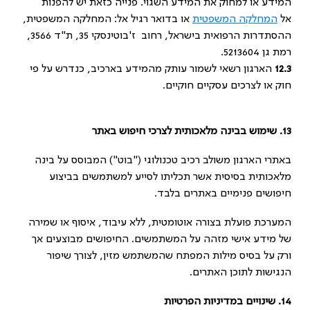
המידע או למחוק את המידע השגוי. פנייה כזאת יש להפנות
אל
המחלקה המשפטית
או בדואר רגיל אל: המחלקה המשפטית,
ההסתדרות הרפואית בישראל, רחוב ז'בוטינסקי 35, ת"ד 3566,
רמת גן 5213604.
12.3
הארגון רשאי לשמור עותק מהמידע בארכיב, כנדרש על פי
חוק או לצרכים עסקיים חוקיים.
13.
שימוש בבינה מלאכותית לצרכי חיפוש באתר
באתרי הארגון משולב רכיב טכנולוגי ("בוט") המבוסס על בינה
מלאכותית בסיסית אשר תכליתו לסייע למשתמשים בביצוע
חיפושים פנימיים באתרים בלבד.
המערכת פועלת בצורה אוטומטית, ללא עיבוד, איסוף או שמירה
של מידע אישי מזהה על המשתמשים. החיפושים מבוצעים אך
ורק על בסיס מילות המפתח שהמשתמש מזין, לצורך שיפור
הנגישות לתוכן האתרים.
14
.
שינויים במדיניות הפרטיות