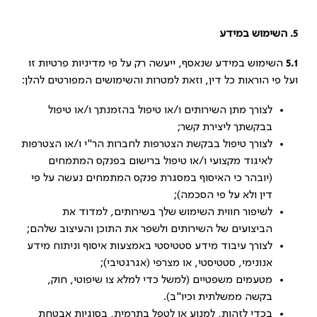
5.
השימוש במידע
5.1
השימוש במידע שנאסף, ייעשה רק על פי מדיניות פרטיות זו
ועל פי הוראות כל דין, וזאת למטרות והשימושים המפורטים להלן:
לצורך מתן השירותים ו/או טיפול בהזמנתך ו/או טיפול
בבקשתך ליצירת קשר;
לצורך טיפול בבקשת הצטרפות לחברות הר"י ו/או הצטרפות
לאיגוד מקצועי ו/או טיפול ברישום בפנקס המתמחים
(יובהר כי האיסוף במסגרת פנקס המתמחים נעשה על פי
דין ולא על פי הסכמה);
לשיפור חווית השימוש שלך בשירותים, למדוד את
הביצועים של השירותים ולשפר את התוכן והעיצוב שלהם;
לצורך עיבוד מידע סטטיסטי באמצעות איסוף וניתוח מידע
אנונימי, סטטיסטי, או מצרפי (אגרגטיבי);
מטעמים משפטיים (למשל כדי למלא צו שיפוטי, חוק,
בקשה ממשלתית וכיו"ב).
בכדי לזהות, למנוע או לטפל בתרמית, בסוגיות אבטחת