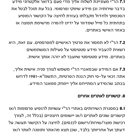
7.1
הר"י מעוניינת לשלוח אליך מדי פעם בדואר אלקטרוני מידע
בדבר שירותיה וכן מידע שיווקי ופרסומי. בכל עת תוכל לבטל את
הסכמתך ולחדול מקבלתו בעזרת לחיצה על הקישור המופיע
בתחתית כל מייל שמדוור על ידינו להסרה מרשימת תפוצה או
באזור האישי באתרים.
7.2
הר"י לא תמסור את פרטיך האישיים למפרסמים. עם זאת, היא
רשאית להעביר מידע סטטיסטי על פעילות המשתמשים
באתרים. מידע סטטיסטי שיועבר לא יזהה אותך אישית.
7.3
אם המידע שבמאגרי הר"י משמש לצורך פניה אישית אליך,
אתה זכאי על-פי חוק הגנת הפרטיות, התשמ"א-1981 לדרוש
בכתב שהמידע המתייחס אליך יימחק ממאגר המידע.
8.
קישורים לאתרים אחרים
8.1
במסגרת השירותים באתרי הר"י עשויות להופיע פרסומות ו/או
קישורים שונים לאתרים ו/או יישומים חיצוניים (בכלל זה, לצורך
רכישת מוצר/שירות/רישום לכנסים). לחיצה על הקישור תעשה על
דעתך ועל אחריותך בלבד, שכן תצא מהאתר ותופנה לאתר ו/או