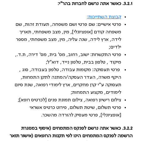
3.2.1. כאשר אתה נרשם לחברות בהר"י:
קבוצת השתייכות;
פרטי אישיים: שם פרטי ושם משפחה, תעודת זהות, שם
משפחה קודם [אופציונלי], מין, מצב משפחתי, תאריך
לידה, ארץ לידה, שנה עליה, מין, מצב משפחתי, מספר
ילדים;
פרטי התקשרות: ישוב, רחוב, מס' בית, מס' דירה, ת.ד.,
מיקוד , טלפון בבית, טלפון נייד, דוא"ל;
פרטי תעסוקה: מקומות עבודה, טלפון בעבודה, סוג ,
היקף משרה, העדר העסקה/המתנה לתקן התמחות,
תעסוקה ע"י קרן מחקרים, ארץ לימודי רפואה, שנת סיום
לימודים, מקצוע התמחות;
צילום רישיון רפואה, צילום תמונת פנים [לכרטיס רופא];
פרטי תשלום, שיטת תשלום, פירוט כרטיס אשראי
[אופציונלי], פרטי מעסיק להורדה מהשכר.
3.2.2. כאשר אתה נרשם לפנקס המתמחים (איסוף במסגרת
הרשמה לפנקס המתמחים הינו לפי תקנות הרופאים (אישור תואר