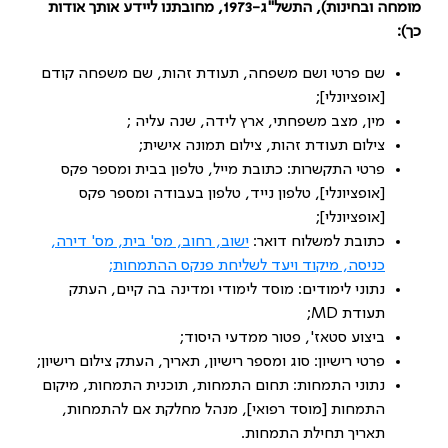
מומחה ובחינות), התשל"ג-1973, מחובתנו ליידע אותך אודות
כך):
שם פרטי ושם משפחה, תעודת זהות, שם משפחה קודם
[אופציונלי];
מין, מצב משפחתי, ארץ לידה, שנה עליה ;
צילום תעודת זהות, צילום תמונה אישית;
פרטי התקשרות: כתובת מייל, טלפון בבית ומספר פקס
[אופציונלי], טלפון נייד, טלפון בעבודה ומספר פקס
[אופציונלי];
כתובת למשלוח דואר:
ישוב, רחוב, מס' בית, מס' דירה,
כניסה, מיקוד ויעד לשליחת פנקס ההתמחות;
נתוני לימודים: מוסד לימודי ומדינה בה קיים, העתק
תעודת MD;
ביצוע סטאז', פטור ממדעי היסוד;
פרטי רישיון: סוג ומספר רישיון, תאריך, העתק צילום רישיון;
נתוני התמחות: תחום התמחות, תוכנית התמחות, מיקום
התמחות [מוסד רפואי], מנהל מחלקת אם להתמחות,
תאריך תחילת התמחות.