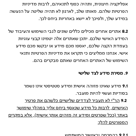
אפליקציה חיצונית, ותהיה כפוף לתנאיהם, לרבות מדיניות
הפרטיות שלהם. מאותו שלב, לארגון לא תהיה שליטה על הנעשה
במידע שלך, ולפיכך לא יישא באחריות ביחס לכך.
8.2
אתרים אחרים מכילים כללים שונים לגבי השימוש והעיבוד של
המידע האישי שלכם. יתכן שאתרים אלה יטמינו קבצי עוגיות
בעמדת הקצה שלכם, יאספו מכם מידע או יבקשו מכם מידע
אישי. אנחנו ממליצים כי תקראו את מדיניות הפרטיות ותנאי
השימוש של האתרים האחרים שאתם מבקרים בהם.
9.
מסירת מידע לצד שלישי
9.1
מידע שאינו מזוהה אישית ומידע סטטיסטי אינו נשמר
בסודיות ועשוי להיות מועבר.
9.2
הר"י לא תעביר לצדדים שלישיים כלשהם את פרטיך
האישיים, לרבות כל מידע שנאסף ביחס אליך במהלך שימושך
באתר (ככל שפרטים ומידע זה מזהים אותך אישית), אלא במקרים
המפורטים להלן:
9.2.1
בהסכמה ובאישור המשתמש.