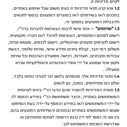
לקיים מדיניות זו.
1.2
אנא קרא תנאי מדיניות זו בעיון משום שכל שימוש באתרים,
בתכנים ו/או בשירותים ו/או במוצרים המוצעים בכפוף לתנאים
ולהגבלות המופיעים במסמך זה.
1.3 "
שירותים"
– אזור אישי לרבות הצטרפות לחברות בהר"י,
רישום לפנקס המתמחים, הצטרפות לאיגוד ו/או חברה מקצועית,
רישום לקורסים מקוונים ופרונטליים, רישום לכנסים, סטטוס פניות,
תשלום דמי חבר, קבלת ציונים ומידע אישי, שירות טלפוני, הגשת
עבודות ומבחנים, תעודות, רכישה ממועדון הצרכנות וכל שירות
מקוון אחר שמוצע על ידי אתרי האינטרנט והאפליקציות שהיא
מפעילה .
1.4
תנאי מדיניות אלה מנוסחים בלשון זכר לצורכי נוחות בלבד,
אולם הם מתייחסים, כמובן, גם לנשים.
1.5
מטרת המדיניות להסביר מהם נוהגי הר"י ביחס לפרטיות
המשתמשים באתריה, וכיצד משתמשת הר"י במידע הנמסר לה
על-ידי המשתמשים ו/או במידע הנאסף על-ידה בעת השימוש
שעשו המשתמשים באתרים ובתכנים והשירותים המוצעים בהם,
בין אם זה נמסר לפי דין (כגון הרשמה לפנקס מתמחים) או
שנדרשת הסכמת המשתמש לכך.