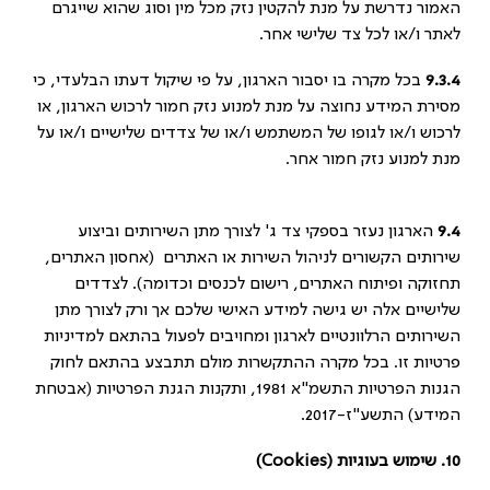
האמור נדרשת על מנת להקטין נזק מכל מין וסוג שהוא שייגרם
לאתר ו/או לכל צד שלישי אחר.
9.3.4
בכל מקרה בו יסבור הארגון, על פי שיקול דעתו הבלעדי, כי
מסירת המידע נחוצה על מנת למנוע נזק חמור לרכוש הארגון, או
לרכוש ו/או לגופו של המשתמש ו/או של צדדים שלישיים ו/או על
מנת למנוע נזק חמור אחר.
9.4
הארגון נעזר בספקי צד ג' לצורך מתן השירותים וביצוע
שירותים הקשורים לניהול השירות או האתרים (אחסון האתרים,
תחזוקה ופיתוח האתרים, רישום לכנסים וכדומה). לצדדים
שלישיים אלה יש גישה למידע האישי שלכם אך ורק לצורך מתן
השירותים הרלוונטיים לארגון ומחויבים לפעול בהתאם למדיניות
פרטיות זו. בכל מקרה ההתקשרות מולם תתבצע בהתאם לחוק
הגנות הפרטיות התשמ"א 1981, ותקנות הגנת הפרטיות (אבטחת
המידע) התשע"ז-2017.
10.
שימוש בעוגיות (
Cookies
)