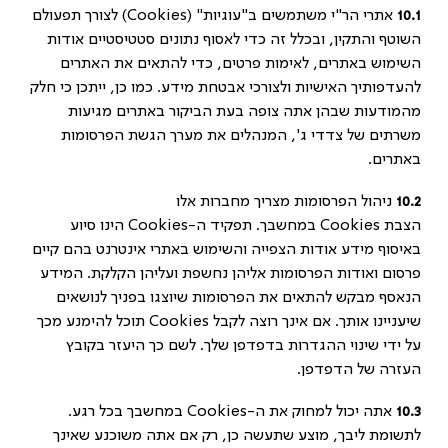
10.1
אתרי הר"י משתמשים ב"עוגיות" (Cookies) לצורך תפעולם
השוטף והתקין, ובכלל זה כדי לאסוף נתונים סטטיסטיים אודות
השימוש באתרים, לאימות פרטים, כדי להתאים את האתרים
להעדפותיך האישיות ולצורכי אבטחת מידע. כמו כן, ייתכן כי חלק
מהמודעות שבהן אתה צופה בעת הביקור באתרים מגיעות
משרתים של צדדי ג', המנהלים את מערך הגשת הפרסומות
באתרים.
10.2
ניהול הפרסומות מצריך מחברות אלו
הצבת Cookies במחשבך. תפקיד ה-Cookies הינו סיוע
באיסוף מידע אודות הצפייה והשימוש באתרי אינטרנט בהם קיים
פרסום ואודות הפרסומות אליהן נחשפת ועליהן הקלקת. המידע
הנאסף מבקש להתאים את הפרסומות שיוצגו בפניך לנושאים
שיעניינו אותך. אם אינך רוצה לקבל Cookies תוכל להימנע מכך
על ידי שינוי ההגדרות בדפדפן שלך. לשם כך היעזר בקובץ
העזרה של הדפדפן.
10.3
אתה יכול למחוק את ה-Cookies במחשבך בכל רגע.
לתשומת ליבך, מוצע שתעשה כן, רק אם אתה משוכנע שאינך