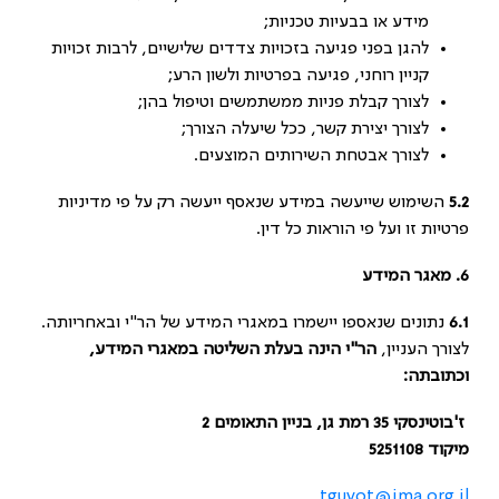
מידע או בבעיות טכניות;
להגן בפני פגיעה בזכויות צדדים שלישיים, לרבות זכויות
קניין רוחני, פגיעה בפרטיות ולשון הרע;
לצורך קבלת פניות ממשתמשים וטיפול בהן;
לצורך יצירת קשר, ככל שיעלה הצורך;
לצורך אבטחת השירותים המוצעים.
5.2
השימוש שייעשה במידע שנאסף ייעשה רק על פי מדיניות
פרטיות זו ועל פי הוראות כל דין.
6.
מאגר המידע
6.1
נתונים שנאספו יישמרו במאגרי המידע של הר"י ובאחריותה.
לצורך העניין,
הר"י הינה בעלת השליטה במאגרי המידע,
וכתובתה:
ז'בוטינסקי 35 רמת גן, בניין התאומים 2
מיקוד 5251108
tguvot@ima.org.il