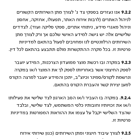
9.2.2
אנו נעזרים בספקי צד ג' לצורך מתן השירותים הקשורים
לניהול האתרים (לרבות אירוח האתר, תפעולו, אחזקה, אחסון
וניהול מאגרי מידע, ניתוחי אתרים, ספקי סליקה ועוד). לצדדים
שלישיים אלה יש גישה למידע האישי שלכם אך ורק לצורך מתן
השירותים הרלוונטיים לנו ומחויבים לפעול בהתאם למדיניות
פרטיות זו. בכל מקרה ההתקשרות מולם תתבצע בהתאם לכל דין.
9.2.3
במקרה ובו רכשת מוצר ממועדון הצרכנות, המידע יועבר
לספק החיצוני אשר באחריותו לספק לך את המוצר ו/או במקרה
ונרשמת לקורס/סמינר וכיוצ"ב, יתכן והמידע יועבר למרצה הקורס
למען יצירת קשר והעברת הקורס בהתאם.
9.2.4.
במקרה בו העביר ו/או הסב הארגון לצד שלישי את פעילותו
ו/או את זכויותיו וחובותיו כלפי המשתמש, לצד שלישי, ובלבד
שהצד השלישי יקבל על עצמו את ההוראות המפורטות במדיניות
פרטיות זו.
9.2.5
לצורך עיבוד חיצוני ומתן השירותים (כגון שירותי אירוח